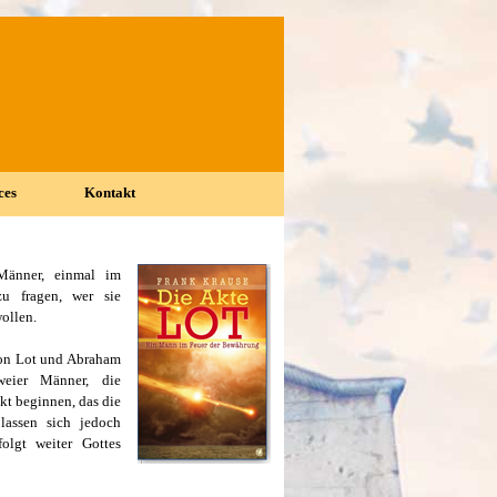
ces
Kontakt
▼
▼
Männer, einmal im
u fragen, wer sie
wollen.
on Lot und Abraham
eier Männer, die
kt beginnen, das die
 lassen sich jedoch
olgt weiter Gottes