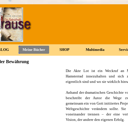
Menü überspringen
BLOG
▼
Meine Bücher
▼
SHOP
▼
Multimedia
▼
Servi
▼
 der Bewährung
Die Akte Lot ist ein Weckruf an 
Hamsterrad innezuhalten und sich z
eigentlich sind und wo sie wirklich hin
Anhand der dramatischen Geschichte v
beschreibt der Autor die Wege zw
gemeinsam ein von Gott initiiertes Proje
Weltgeschichte verändern sollte. Sie
voneinander trennen – der eine verf
Vision, der andere den eigenen Erfolg.