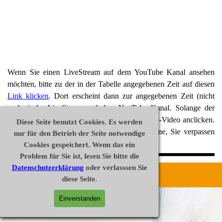
Wenn Sie einen LiveStream auf dem YouTube Kanal ansehen
möchten, bitte zu der in der Tabelle angegebenen Zeit auf diesen
Link klicken
. Dort erscheint dann zur angegebenen Zeit (nicht
vorher) der LiveStream auf dem YouTube Kanal. Solange der
LiveStream läuft, können Sie jederzeit das Live-Video anclicken.
Diese Seite benutzt Cookies. Es werden
Der LiveStream beginnt dann für Sie von vorne, Sie verpassen
nur für den Betrieb der Seite notwendige
also nichts.
Cookies gespeichert. Wenn das ein
Problem für Sie ist, lesen Sie bitte die
Datenschutzerklärung
oder verlasssen Sie
Disclaimer
Datenschutz
Impressum
diese Seite.
Widerrufsrecht
AGB
Vertrag widerrufen
Zurück zum Seiteninhalt
Einverstanden