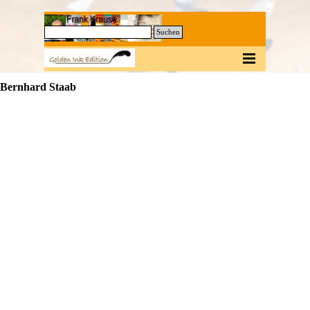
Direkt zum Seiteninhalt
0
Suchen
Menü überspringen
Bernhard Staab