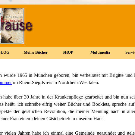
Menü überspringen
BLOG
▼
Meine Bücher
▼
SHOP
▼
Multimedia
▼
Servi
▼
h wurde 1965 in München geboren, bin verheiratet mit Brigitte und
ommer
im Rhein-Sieg-Kreis in Nordrhein-Westfalen.
h habe über 30 Jahre in der Krankenpflege gearbeitet und bin nun seit
s heißt, ich schreibe eifrig weiter Bücher und Booklets, spreche 
pekte der geistlichen Revolution, die meiner Meinung nach in alle
iner Frau einen kleinen Gästebetrieb in unserem Haus.
r vielen Jahren habe ich einmal eine Gemeinde gegründet und gelei