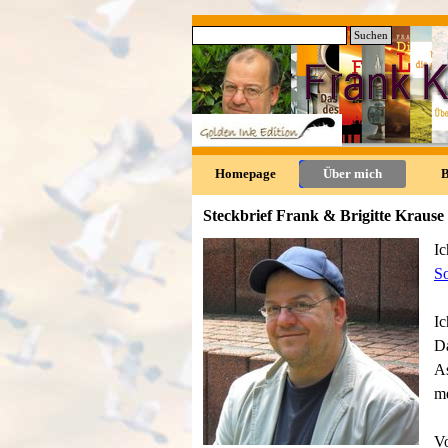
Direkt zum Seiteninhalt
Suchen
0
Homepage
Über mich
Steckbrief Frank & Brigitte Krause
Ic
S
Ic
Da
As
me
Vo