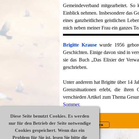
Gemeindeverband mitgearbeitet. So 
Einblick nehmen. Insbesondere das Geb
eines ganzheitlichen geistlichen Lebe
mich neben meiner Frau ein ganzes Tea
Brigitte Krause
wurde 1956 geboren
Geschichten. Einige davon sind in ve
sie das Buch „Das Elixier der Verw
geschrieben.
Unter anderem hat Brigitte über 14 Ja
Grenzsituationen erlebt, die ihre
verschieden Artikel zum Thema Gesun
Sommer
.
Diese Seite benutzt Cookies. Es werden
Datenschutz
Impressum
Disclaimer
nur für den Betrieb der Seite notwendige
Widerrufsrecht
AGB
Vertrag widerrufen
Cookies gespeichert. Wenn das ein
Zurück zum Seiteninhalt
Problem für Sie ist, lesen Sie bitte die