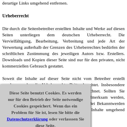
derartige Links umgehend entfernen.
Urheberrecht
Die durch die Seitenbetreiber erstellten Inhalte und Werke auf diesen
Seiten unterliegen dem deutschen Urheberrecht. Die
Vervielfältigung, Bearbeitung, Verbreitung und jede Art der
Verwertung außerhalb der Grenzen des Urheberrechtes bedürfen der
schriftlichen Zustimmung des jeweiligen Autors bzw. Erstellers.
Downloads und Kopien dieser Seite sind nur für den privaten, nicht
kommerziellen Gebrauch gestattet.
Soweit die Inhalte auf dieser Seite nicht vom Betreiber erstellt
wurden, werden die Urheberrechte Dritter beachtet. Insbesondere
werden Inhalte Dritter als solche gekennzeichnet. Sollten Sie
Diese Seite benutzt Cookies. Es werden
trotzdem auf eine Urheberrechtsverletzung aufmerksam werden,
nur für den Betrieb der Seite notwendige
bitten wir um einen entsprechenden Hinweis. Bei Bekanntwerden
Cookies gespeichert. Wenn das ein
von Rechtsverletzungen werden wir derartige Inhalte umgehend
Problem für Sie ist, lesen Sie bitte die
entfernen.
Datenschutzerklärung
oder verlasssen Sie
diese Seite.