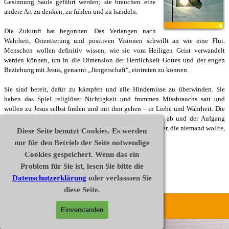
Gesinnung Sauls geführt werden; sie brauchen eine
andere Art zu denken, zu fühlen und zu handeln.
Die Zukunft hat begonnen. Das Verlangen nach
Wahrheit, Orientierung und positiven Visionen schwillt an wie eine Flut.
Menschen wollen definitiv wissen, wie sie vom Heiligen Geist verwandelt
werden können, um in die Dimension der Herrlichkeit Gottes und der engen
Beziehung mit Jesus, genannt „Jüngerschaft“, eintreten zu können.
Sie sind bereit, dafür zu kämpfen und alle Hindernisse zu überwinden. Sie
haben das Spiel religiöser Nichtigkeit und frommen Missbrauchs satt und
wollen zu Jesus selbst finden und mit ihm gehen – in Liebe und Wahrheit.
Die
Kraft des Alten lockert ihren Griff, die Zeit Sauls läuft ab und der Aufgang
Davids steht bevor. In der Wüste sammeln sich die Kämpfer, die niemand wollte,
Diese Seite benutzt Cookies. Es werden
aber Gott. Halleluja!
nur für den Betrieb der Seite notwendige
Cookies gespeichert. Wenn das ein
Einkaufen
Problem für Sie ist, lesen Sie bitte die
Datenschutzerklärung
oder verlasssen Sie
Leseprobe
diese Seite.
Disclaimer
Datenschutz
Impressum
Einverstanden
Widerrufsrecht
AGB
Vertrag widerrufen