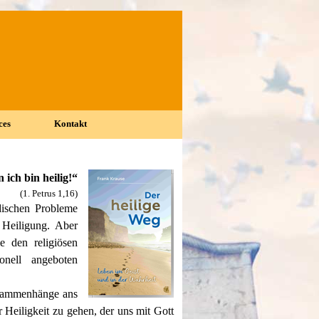
ces
Kontakt
▼
▼
n ich bin heilig!“
(1. Petrus 1,16)
dischen Probleme
 Heiligung. Aber
ie den religiösen
ionell angeboten
usammenhänge ans
r Heiligkeit zu gehen, der uns mit Gott