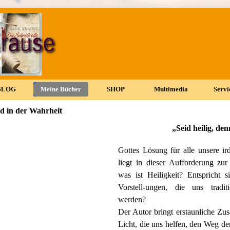
Menü überspringen
BLOG
▼
Meine Bücher
▼
SHOP
▼
Multimedia
▼
Servi
▼
nd in der Wahrheit
„Seid heilig, den
Gottes Lösung für alle unsere ir
liegt in dieser Aufforderung zur
was ist Heiligkeit? Entspricht s
Vorstell-ungen, die uns tradit
werden?
Der Autor bringt erstaunliche Z
Licht, die uns helfen, den Weg de