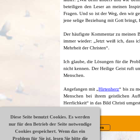
beteiligen den Leser an meinen Inspi
Fragen. Und so ist der Weg, den wir ge
jene selige Beziehung mit Gott bringt, 
Der häufigste Kommentar zu meinen Büc
immer wieder: „Jetzt weiß ich, dass ic
Mehrheit der Christen“.
Ich glaube, die Lösungen für die Prob
nicht kennen. Der Heilige Geist ruft 
Menschen.
Angefangen mit „
Hirtenherz
“ bis zu m
Menschen bei ihrem geistlichen Au
Herrlichkeit“ in das Bild Christi umges
Diese Seite benutzt Cookies. Es werden
Datenschutz
Impressum
Disclaimer
nur für den Betrieb der Seite notwendige
Widerrufsrecht
AGB
Vertrag widerrufen
Cookies gespeichert. Wenn das ein
Zurück zum Seiteninhalt
Problem für Sie ist, lesen Sie bitte die