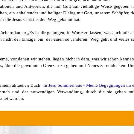
rationen und Antworten, die mir Gott auf vielfältige Weise gegeben h
hen, ein anhaltender und heiliger Dialog mit Gott, unserem Schöpfer, de
für die Jesus Christus den Weg gebahnt hat.
hern lautet: „Es ist dir gelungen, in Worte zu fassen, was auch mir 
h nicht der Einzige bin, der einen so ‚anderen‘ Weg geht und vieles so
leme, vor denen wir stehen, liegen nicht in dem, was wir schon kenne
uns, über die gewohnten Grenzen zu gehen und Neues zu entdecken. Un
einem aktuellen Buch "
In Jesu Sommerhaus - Meine Begegnungen im 
fbruch und der notwendigen Verwandlung, durch die sie gehen müs
taltet werden.