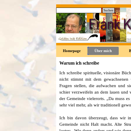
Direkt zum Seiteninhalt
Suchen
0
Homepage
Über mich
Warum ich schreibe
Ich schreibe spirituelle, visionäre Bü
nicht stimmt mit dem gewachsenen C
Fragen stellen, die aufwachen und si
schier verzweifeln an dem lauen und 
der Gemeinde vielerorts. „Da muss es 
sehr viel mehr, als wir traditionell gew
Ich bin davon überzeugt, dass wir i
Gemeinde nicht Halt macht. Alte Stru
lauter: „Wie denn anders und wie denn