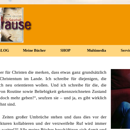
Menü überspringen
BLOG
▼
Meine Bücher
▼
SHOP
▼
Multimedia
▼
Servi
▼
cher für Christen die merken, dass etwas ganz grundsätzlich
hristentum im Lande. Ich schreibe für diejenigen, die
ch neu orientieren wollen. Und ich schreibe für die, die
von Routine sowie Beliebigkeit gekennzeichneten Zustand
doch mehr geben!“, seufzen sie – und ja, es gibt wirklich
ohnt sind.
n Zeiten großer Umbrüche stehen und dass dies vor der
kturen kollabieren und der verzweifelte Ruf wird immer
 weiter!?“ Alle meine Bücher beschäftigen sich damit und