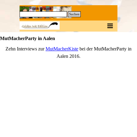
Direkt zum Seiteninhalt
0
Suchen
Menü überspringen
MutMacherParty in Aalen
Zehn Interviews zur
MutMacherKiste
bei der
MutMacherParty
in
Aalen 2016.