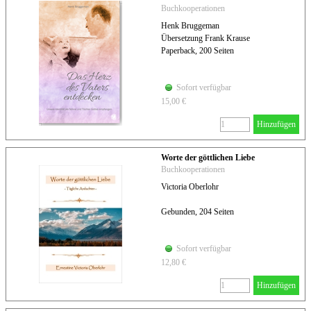
Buchkooperationen
Henk Bruggeman
Übersetzung Frank Krause
Paperback, 200 Seiten
Sofort verfügbar
15,00 €
Hinzufügen
Worte der göttlichen Liebe
Buchkooperationen
Victoria Oberlohr
Gebunden, 204 Seiten
Sofort verfügbar
12,80 €
Hinzufügen