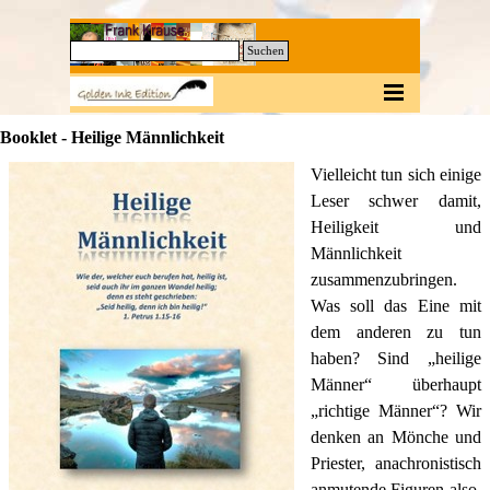
Direkt zum Seiteninhalt
0
Suchen
Menü überspringen
Booklet - Heilige Männlichkeit
V
ielleicht tun sich einige
Leser schwer damit,
Heiligkeit und
Männlichkeit
zusammenzubringen.
Was soll das Eine mit
dem anderen zu tun
haben? Sind „heilige
Männer“ überhaupt
„richtige Männer“? Wir
denken an Mönche und
Priester, anachronistisch
anmutende Figuren also.