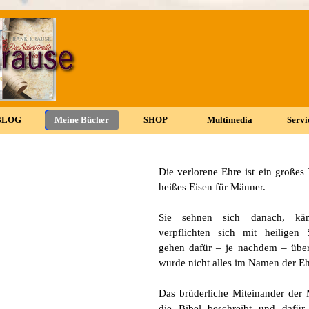
Menü überspringen
BLOG
▼
Meine Bücher
▼
SHOP
▼
Multimedia
▼
Servi
▼
Die verlorene Ehre ist ein große
heißes Eisen für Männer.
Sie sehnen sich danach, kä
verpflichten sich mit heiligen
gehen dafür – je nachdem – übe
wurde nicht alles im Namen der E
Das brüderliche Miteinander der 
die Bibel beschreibt und dafür 