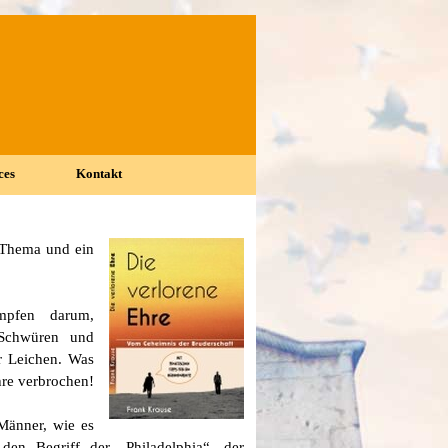
ces
Kontakt
▼
▼
s Thema und ein
mpfen darum,
 Schwüren und
r Leichen. Was
hre verbrochen!
Männer, wie es
den Begriff der „Philadelphia“, der