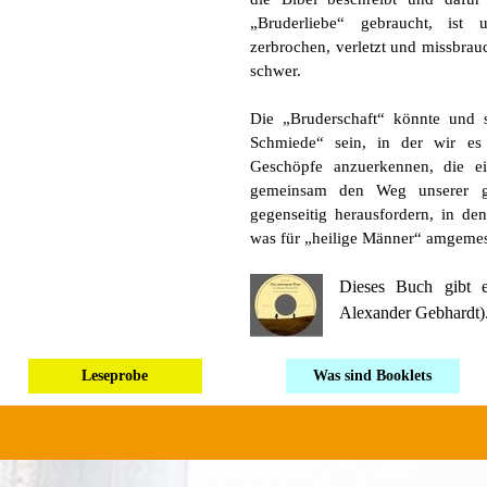
„Bruderliebe“ gebraucht, ist 
zerbrochen, verletzt und missbrau
schwer.
Die „Bruderschaft“ könnte und s
Schmiede“ sein, in der wir es 
Geschöpfe anzuerkennen, die e
gemeinsam den Weg unserer g
gegenseitig herausfordern, in de
was für „heilige Männer“ amgemess
Dieses Buch gibt 
Alexander Gebhardt)
Leseprobe
Was sind Booklets