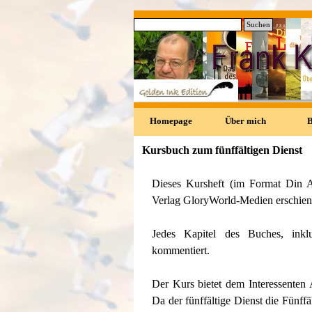
Direkt zum Seiteninhalt
Suchen
0
Homepage
Über mich
Kursbuch zum fünffältigen Dienst
Dieses Kursheft (im Format Din A
Verlag GloryWorld-Medien erschiene
Jedes Kapitel des Buches, inkl
kommentiert.
Der Kurs bietet dem Interessente
Da der fünffältige Dienst die Fünffäl