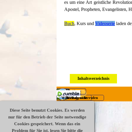
es um eine Art geistliche Revolutio
Apostel, Propheten, Evangelisten, H
Buch
, Kurs und
Videoserie
laden de
Inhaltsverzeichnis
Datenschutz
Impressum
Disclaimer
Widerrufsrecht
AGB
Vertrag widerrufen
Zurück zum Seiteninhalt
Diese Seite benutzt Cookies. Es werden
nur für den Betrieb der Seite notwendige
Cookies gespeichert. Wenn das ein
Problem für Sie ist, lesen Sie bitte die