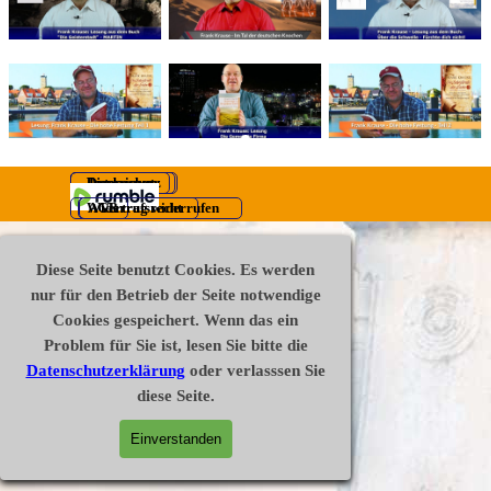
Disclaimer
Datenschutz
Impressum
Widerrufsrecht
AGB
Vertrag widerrufen
Zurück zum Seiteninhalt
Diese Seite benutzt Cookies. Es werden
nur für den Betrieb der Seite notwendige
Cookies gespeichert. Wenn das ein
Problem für Sie ist, lesen Sie bitte die
Datenschutzerklärung
oder verlasssen Sie
diese Seite.
Einverstanden