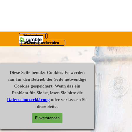
Disclaimer
Datenschutz
Impressum
Widerrufsrecht
AGB
Vertrag widerrufen
Zurück zum Seiteninhalt
Diese Seite benutzt Cookies. Es werden
nur für den Betrieb der Seite notwendige
Cookies gespeichert. Wenn das ein
Problem für Sie ist, lesen Sie bitte die
Datenschutzerklärung
oder verlasssen Sie
diese Seite.
Einverstanden